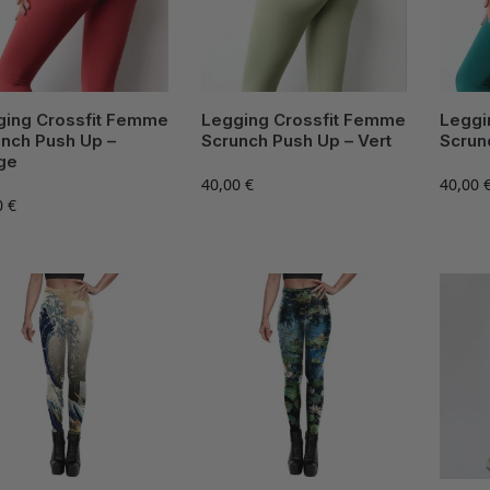
ging Crossfit Femme
Legging Crossfit Femme
Leggi
nch Push Up –
Scrunch Push Up – Vert
Scrun
ge
40,00
€
40,00
0
€