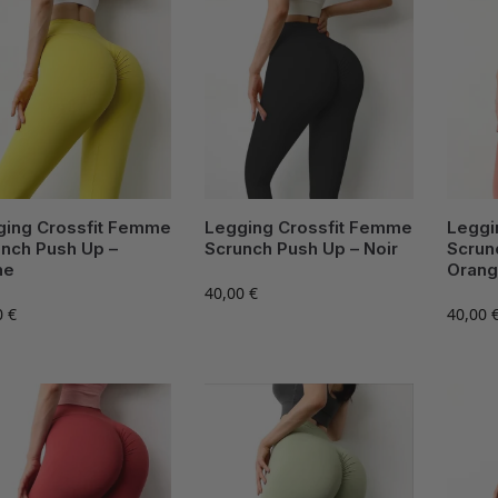
ging Crossfit Femme
Legging Crossfit Femme
Leggi
nch Push Up –
Scrunch Push Up – Noir
Scrun
ne
Oran
40,00
€
0
€
40,00