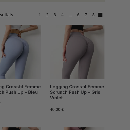
sultats
1
2
3
4
…
6
7
8
ng Crossfit Femme
Legging Crossfit Femme
ch Push Up – Bleu
Scrunch Push Up – Gris
Violet
€
40,00
€