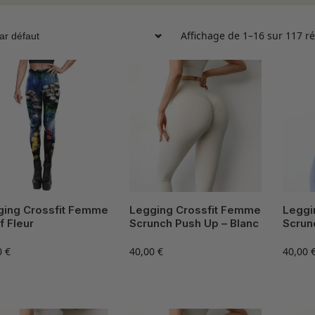
Affichage de 1–16 sur 117 ré
ging Crossfit Femme
Legging Crossfit Femme
Leggi
f Fleur
Scrunch Push Up – Blanc
Scrun
0
€
40,00
€
40,00