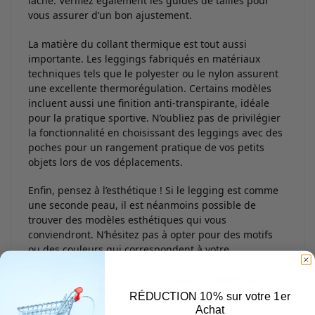
lâche. Vérifiez également les guides de tailles pour
vous assurer d’un bon ajustement.
La matière du collant thermique est tout aussi
importante. Les leggings fabriqués en matériaux
techniques tels que le polyester ou le nylon assurent
une excellente thermorégulation. Certains modèles
incluent aussi une finition anti-transpirante, idéale
pour la pratique sportive. N’oubliez pas de privilégier
la fonctionnalité en choisissant des leggings avec des
poches pour un rangement pratique de vos petits
objets lors de vos déplacements.
Enfin, pensez à l’esthétique ! Si le legging est comme
une seconde peau, il est néanmoins possible de
trouver des modèles esthétiques qui vous
conviendront. N’hésitez pas à opter pour des motifs
ou des couleurs qui correspondent à votre
personnalité, tout en conservant le confort et les
performances attendues d’un
legging thermique
homme
.
RÉDUCTION 10% sur votre 1er
Achat