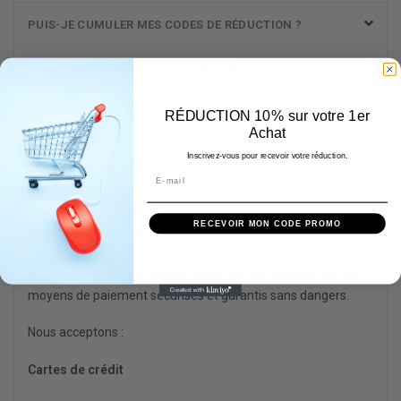
PUIS-JE CUMULER MES CODES DE RÉDUCTION ?
J'AI REÇU UNE TAXE D'IMPORTATION
COMMANDE "EN GROS"
RÉDUCTION 10% sur votre 1er
Achat
COMMENT NOUS CONTACTER ?
Inscrivez-vous pour recevoir votre réduction.
Sécurité
RECEVOIR MON CODE PROMO
QUELLES MÉTHODES DE PAIEMENT ACCEPTEZ-VOUS ?
Votre sécurité, notre priorité : notre site ne propose que des
moyens de paiement sécurisés et garantis sans dangers.
Nous acceptons :
Cartes de crédit