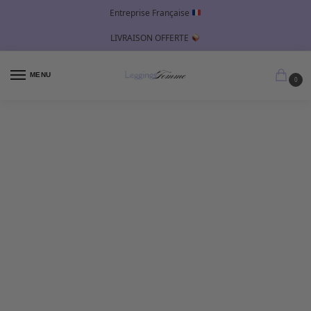
Entreprise Française
LIVRAISON OFFERTE
MENU
0
FAQs
Notre équipe est toujours là pour vous
aider.