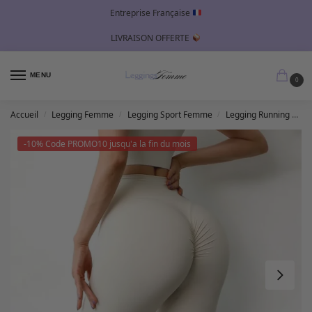
Entreprise Française
LIVRAISON OFFERTE
MENU
0
Accueil
Legging Femme
Legging Sport Femme
Legging Running Femme
/
/
/
-10% Code PROMO10 jusqu'a la fin du mois