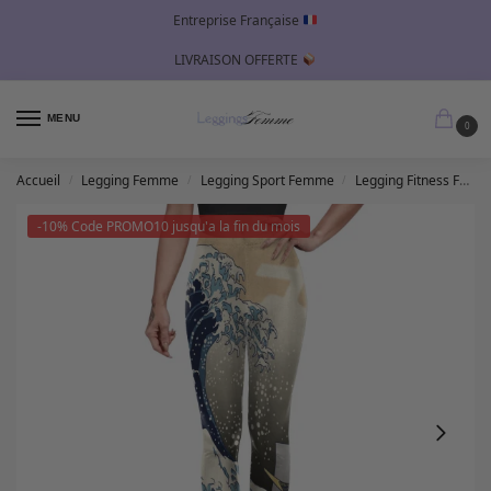
Entreprise Française
LIVRAISON OFFERTE
MENU
0
Accueil
Legging Femme
Legging Sport Femme
Legging Fitness Femme
/
/
/
-10% Code PROMO10 jusqu'a la fin du mois