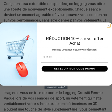
Conçu en tissu extensible en spandex, ce legging vous offre
une liberté de mouvement exceptionnelle. Chaque séance
devient un moment agréable où vous pouvez vous concentrer
sur vos performances, sans être gênée par vos vêtements. La
sensation de légèreté et de douceur sur la peau en fait un
incontournable de votre garde-robe sportive.
RÉDUCTION 10% sur votre 1er
Le maintien optimal et l’ajustement parfait grâce à sa taille mi-
Achat
haute sont des bénéfices supplémentaires qui vous garantiront
Inscrivez-vous pour recevoir votre réduction.
un confort de
port
tout au long de vos sorties. Ce legging
vous accompagnera dans l’ensemble de vos activités tout en
répondant à vos exigences de performance.
RECEVOIR MON CODE PROMO
Le Legging Crossfit Femme Vague : Un
choix qui transforme votre silhouette
Imaginez-vous en train de porter le Legging Crossfit Femme
Vague lors de vos séances de sport, un vêtement qui flatte
véritablement votre silhouette. Les motifs imprimés en 3D
ajoutent une touche de style supplémentaire, vous permettant