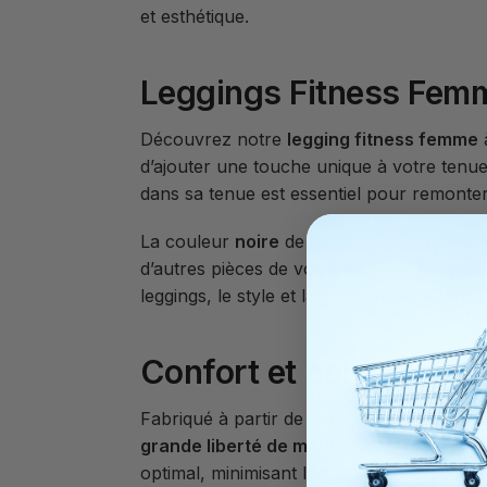
et esthétique.
Leggings Fitness Femme
Découvrez notre
legging fitness femme
d’ajouter une touche unique à votre tenue d
dans sa tenue est essentiel pour remonte
La couleur
noire
de ce leggings est un cho
d’autres pièces de votre garde-robe, ass
leggings, le style et la performance sont à
Confort et performanc
Fabriqué à partir de matières de haute qua
grande liberté de mouvement
lors de tou
optimal, minimisant les distractions pou