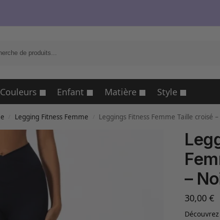
R
Couleurs
Enfant
Matière
Style
me
Legging Fitness Femme
Leggings Fitness Femme Taille croisé –
/
/
Legg
Femm
– No
30,00
€
Découvrez 