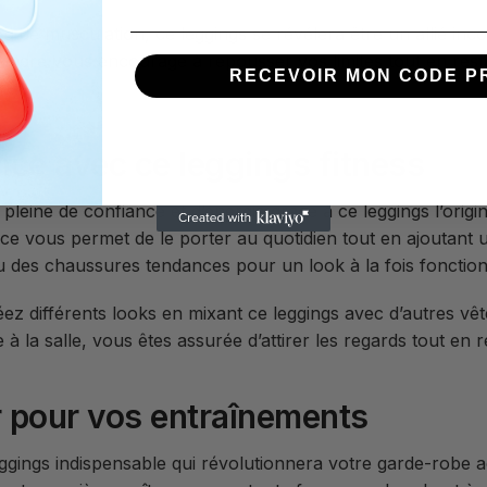
 de musculation, ce leggings se révélera être un allié inc
ndre vous encourage à repousser vos limites tout en restan
RECEVOIR MON CODE P
ce avec ce leggings fitness
leine de confiance et d’énergie grâce à ce leggings l’origin
lence vous permet de le porter au quotidien tout en ajoutan
u des chaussures tendances pour un look à la fois fonctionn
créez différents looks en mixant ce leggings avec d’autres v
 la salle, vous êtes assurée d’attirer les regards tout en re
r pour vos entraînements
gings indispensable qui révolutionnera votre garde-robe ac