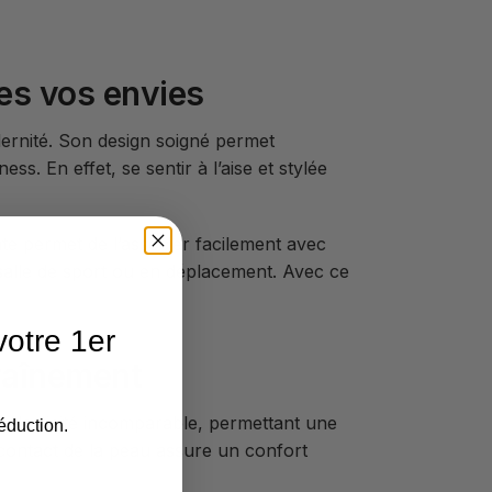
tes vos envies
dernité. Son design soigné permet
s. En effet, se sentir à l’aise et stylée
nte permet de l’associer facilement avec
salle de sport ou en déplacement. Avec ce
otre 1er
raînement
e élasticité incomparable, permettant une
éduction.
 contact de la peau assure un confort