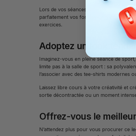
Lors de vos séances de yoga, de course ou
parfaitement vos formes sans vous contrai
exercices.
Adoptez un look tendan
Imaginez-vous en pleine séance de sport, p
limite pas à la salle de sport : sa polyva
l’associer avec des tee-shirts modernes o
Laissez libre cours à votre créativité et 
sortie décontractée ou un moment intense à
Offrez-vous le meilleu
N’attendez plus pour vous procurer ce leg