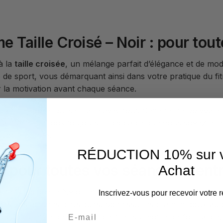
 Taille Croisé – Noir : pour tou
à la
taille croisée
, un mélange parfait d’élégance et de mo
e sport, vous démarquant ainsi dans votre pratique du fitnes
r la motivation avant chaque séance.
ix intemporel qui se marie avec tout. Cette teinte polyvale
urant ainsi un look toujours impeccable que vous soyez en 
 votre portée.
RÉDUCTION 10% sur v
e pour toutes vos séances d’ent
Achat
lité telles que le Nylon et le Spandex, ce leggings offre un
Inscrivez-vous pour recevoir votre r
tes vos activités physiques. Son tissu respirant et doux au
r vous permettre de vous concentrer sur votre performance.