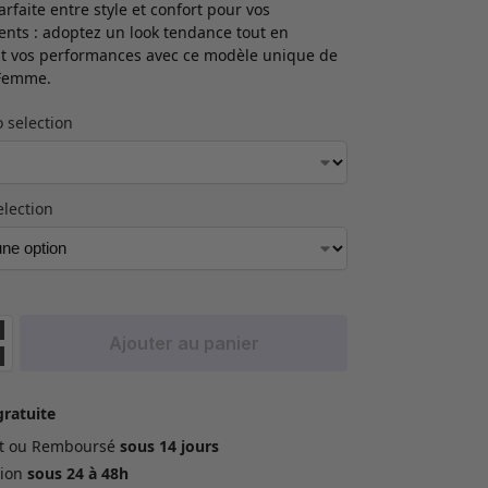
parfaite entre style et confort pour vos
nts : adoptez un look tendance tout en
t vos performances avec ce modèle unique de
Femme.
 selection
election
Ajouter au panier
gratuite
ait ou Remboursé
sous 14 jours
ion
sous 24 à 48h