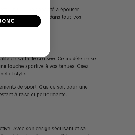
ontournable. Sa capacité à épouser
t à l’aise et efficace dans tous vos
ROMO
alité de sa
taille croisée
. Ce modèle ne se
t une touche sportive à vos tenues. Osez
el et stylé.
êtements de sport. Que ce soit pour une
stant à l’aise et performante.
tive. Avec son design séduisant et sa