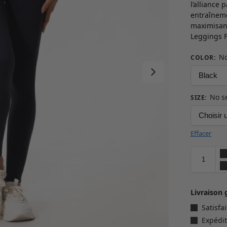
l’alliance 
entraîneme
maximisan
Leggings 
No
COLOR
:
No s
SIZE
:
Effacer
Livraison 
Satisf
Expédit