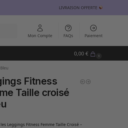
LIVRAISON OFFERTE
echerche
Mon Compte
FAQs
Paiement
0,00
€
0
 Bleu
ings Fitness
e Taille croisé
eu
les Leggings Fitness Femme Taille Croisé –