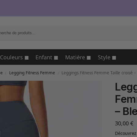
R
Couleurs
Enfant
Matière
Style
me
Legging Fitness Femme
Leggings Fitness Femme Taille croisé –
/
/
Legg
Femm
– Bl
30,00
€
Découvrez 