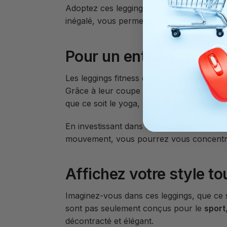
Adoptez ces leggings femme pour illumin
inégalé, vous permettant de donner le me
Pour un entraînement 
Les leggings fitness que nous proposons s
Grâce à leur coupe croisée à la taille, ils
que ce soit le yoga, le pilates ou la muscul
En investissant dans ces leggings, vous m
mouvement, vous pourrez vous concentrer
Affichez votre style to
Imaginez-vous dans ces leggings, que ce s
sont pas seulement conçus pour le
sport
décontracté et élégant.