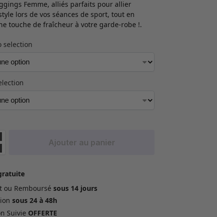
ggings Femme, alliés parfaits pour allier
style lors de vos séances de sport, tout en
ne touche de fraîcheur à votre garde-robe !.
 selection
election
Ajouter au panier
gratuite
ait ou Remboursé
sous 14 jours
ion
sous 24 à 48h
on Suivie
OFFERTE