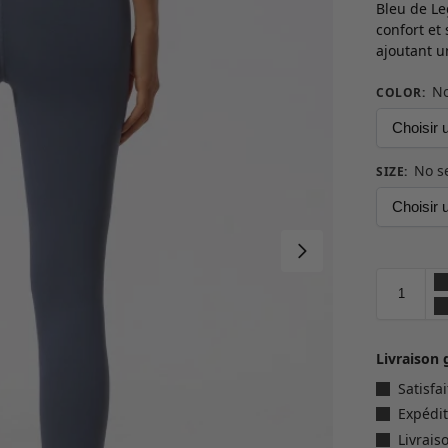
Bleu de Le
confort et 
ajoutant u
No
COLOR
:
No s
SIZE
:
Livraison 
Satisf
Expédit
Livrais