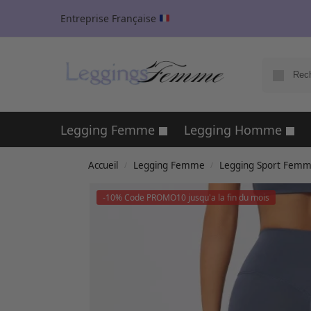
Entreprise Française
Legging Femme
Legging Homme
Accueil
Legging Femme
Legging Sport Fem
/
/
-10% Code PROMO10 jusqu'a la fin du mois