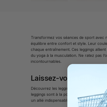
Transformez vos séances de sport avec no
équilibre entre confort et style. Leur cou
chaque entraînement. Ces leggings allient
du yoga à la musculation. Ne ratez pas l’
incontournables.
Laissez-vous tenter pa
Découvrez les leggings fitness conçus spé
leggings sont à la pointe de la tendance a
un allié indispensable pour toutes vos acti