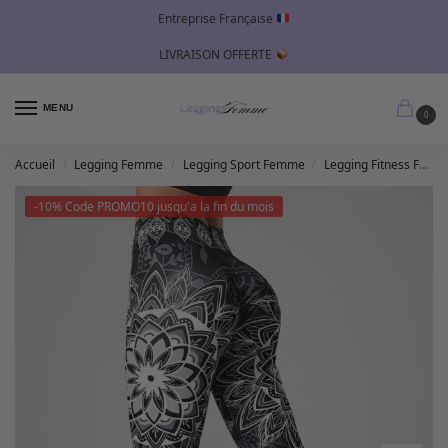
Entreprise Française
LIVRAISON OFFERTE
MENU
0
Accueil
Legging Femme
Legging Sport Femme
Legging Fitness Femme
/
/
/
-10% Code PROMO10 jusqu'a la fin du mois