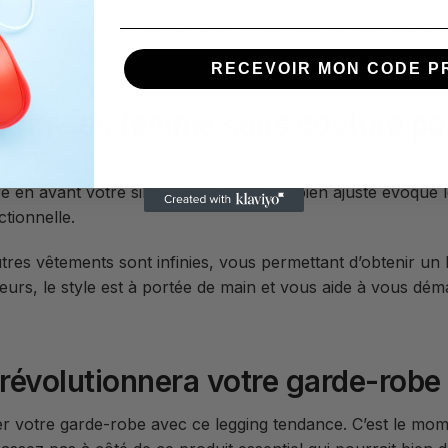
orphologie est primordial pour votre bien-être. Avec sa cou
 grande liberté de mouvement. Si votre confort compte, alo
RECEVOIR MON CODE P
 fitness femme sans couture pour
ng, alliant performance et style dans toutes vos activités.
en avant votre silhouette. Ce legging bien ajusté évoque l
ctionnelle.
utres vêtements sont infinies, vous permettant d’obtenir un
leurs, le style est à portée de main et vous aide à vous dém
 révolutionnera votre garde-robe
 votre garde-robe avec ce legging tendance. C’est le mome