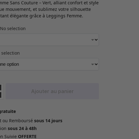
mme Sans Couture – Vert, alliant confort et style
e mouvement, et sublimez votre silhouette
stant élégante grâce à Leggings Femme.
No selection
 selection
Ajouter au panier
gratuite
ait ou Remboursé
sous 14 jours
ion
sous 24 à 48h
on Suivie
OFFERTE