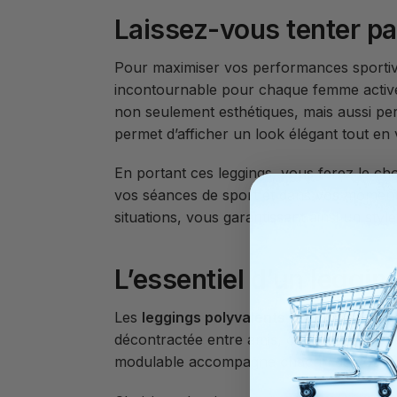
Laissez-vous tenter p
Pour maximiser vos performances sportive
incontournable pour chaque femme active, a
non seulement esthétiques, mais aussi per
permet d’afficher un look élégant tout en 
En portant ces leggings, vous ferez le cho
vos séances de sport et dans vos moment
situations, vous garantissant ainsi un styl
L’essentiel d’un legging
Les
leggings polyvalents
sont indispensab
décontractée entre amis, ou tout simpleme
modulable accompagne chacun de vos mou