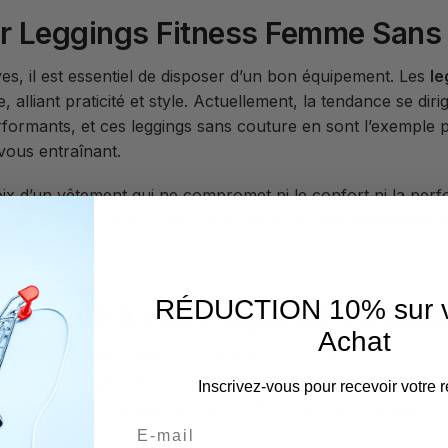
ar Leggings Fitness Femme Sans 
s, il est essentiel de disposer d’un bon équipement. Les
le
lliant praticité et style. Actuellement, la tendance se dir
formants, et ces leggings sans couture en sont l’exemple p
vous entraînant.
ix d’un vêtement qui ne compromet ni le confort ni la perfo
s de détente. Grâce à leur look moderne, ces
vêtements d
e impeccable.
RÉDUCTION 10% sur v
 adapté à votre style de vie acti
Achat
les pour toutes celles qui mènent une vie active. Que ce s
nt pour se détendre à la maison, ces leggings s’adaptent à
Inscrivez-vous pour recevoir votre r
vements, vous assurant un confort quotidien inégalé.