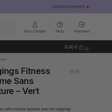
LIVRAISON OFFERTE
echerche
Mon Compte
FAQs
Paiement
0,00
€
0
 Vert
ings Fitness
me Sans
ure – Vert
z votre routine sportive avec les Leggings