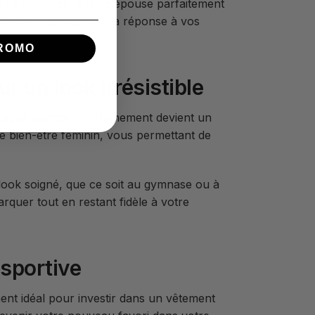
pe ajustée, ce legging épouse parfaitement
rs ces leggings sont la réponse à vos
ROMO
 un look irrésistible
 Chaque séance d’entraînement devient un
e bien-être féminin, vous permettant de
 look soigné, que ce soit au gymnase ou à
arquer tout en restant fidèle à votre
 sportive
nt idéal pour investir dans un vêtement