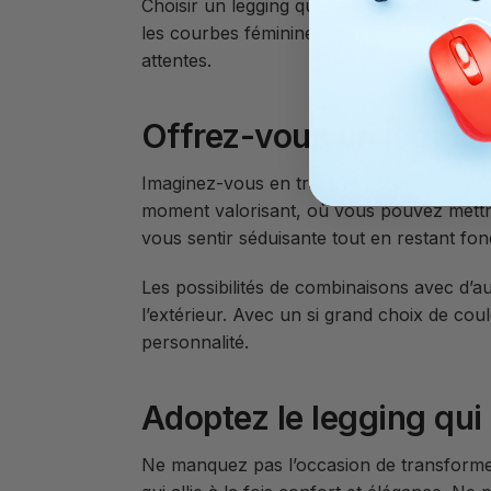
Choisir un legging qui s’adapte à votre m
les courbes féminines tout en offrant une
attentes.
Offrez-vous un legging
Imaginez-vous en train de porter ce leggi
moment valorisant, où vous pouvez mettre 
vous sentir séduisante tout en restant fon
Les possibilités de combinaisons avec d’a
l’extérieur. Avec un si grand choix de cou
personnalité.
Adoptez le legging qui
Ne manquez pas l’occasion de transformer