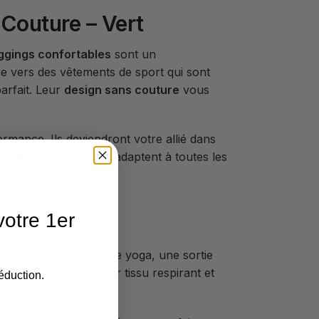
Couture – Vert
ggings confortables
sont un
ige vers des vêtements de sport qui sont
arfait. Leur
design sans couture
vous
rmance. Ils deviendront votre allié dans
e sport tendances
s’adaptent à toutes les
otre 1er
f
oit pour une séance de yoga, une sortie
 chaque moment. Leur tissu respirant et
éduction.