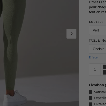
Fitness Fe
pour chaqu
tout en re
COULEUR
:
No
TAILLE
:
Effacer
Livraison 
Satisf
Expédit
Livrais