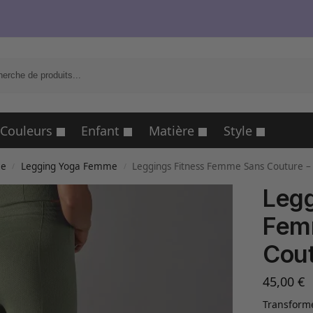
R
Couleurs
Enfant
Matière
Style
me
Legging Yoga Femme
Leggings Fitness Femme Sans Couture –
/
/
Legg
Fem
Cout
45,00
€
Transforme