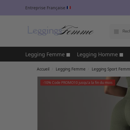
Entreprise Française
Legging Femme
Legging Homme
Accueil
Legging Femme
Legging Sport Fem
/
/
-10% Code PROMO10 jusqu'a la fin du mois