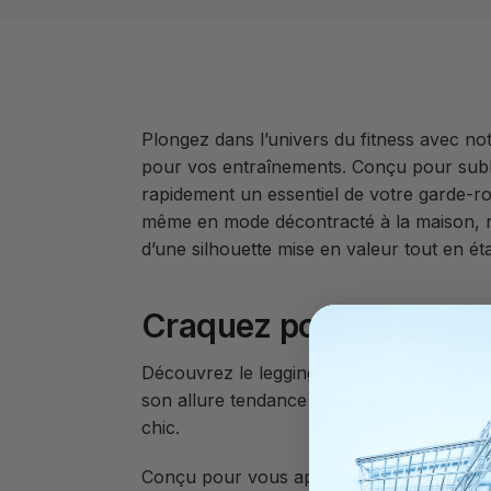
Plongez dans l’univers du fitness avec not
pour vos entraînements. Conçu pour subli
rapidement un essentiel de votre garde-r
même en mode décontracté à la maison, réd
d’une silhouette mise en valeur tout en étan
Craquez pour notre Le
Découvrez le leggings fitness femme
pus
son allure tendance et sa couleur attraya
chic.
Conçu pour vous apporter un maximum de c