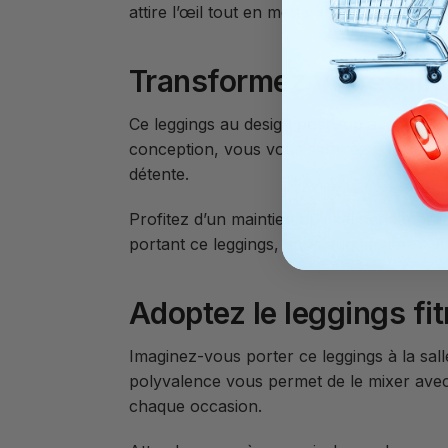
attire l’œil tout en mettant en valeur vot
Transformez votre silh
Ce leggings au design
push-up
accentue v
conception, vous vous sentirez à l’aise lo
détente.
Profitez d’un maintien optimal pendant l’
portant ce leggings, vous augmenterez v
Adoptez le leggings fi
Imaginez-vous porter ce leggings à la sal
polyvalence vous permet de le mixer avec
chaque occasion.