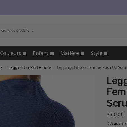
R
Couleurs
Enfant
Matière
Style
me
Legging Fitness Femme
Leggings Fitness Femme Push Up Scrun
/
/
Legg
Fem
Scru
35,00
€
Découvrez