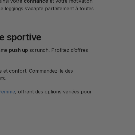
insi votre
confiance
et votre motivation
ce leggings s’adapte parfaitement à toutes
e sportive
emme
push up
scrunch. Profitez d’offres
yle et confort. Commandez-le dès
ts.
 Femme
, offrant des options variées pour