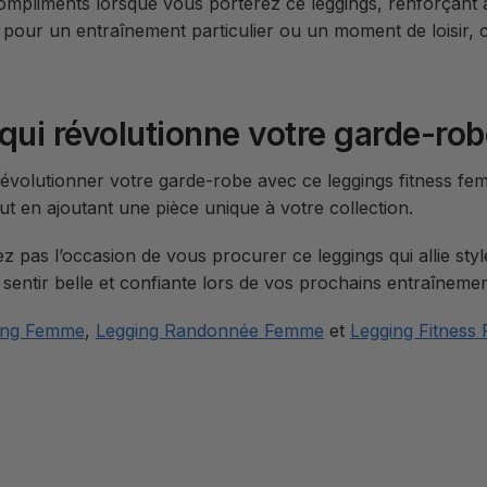
mpliments lorsque vous porterez ce leggings, renforçant a
it pour un entraînement particulier ou un moment de loisir, 
qui révolutionne votre garde-rob
 révolutionner votre garde-robe avec ce leggings fitness f
out en ajoutant une pièce unique à votre collection.
z pas l’occasion de vous procurer ce leggings qui allie st
sentir belle et confiante lors de vos prochains entraînemen
ing Femme
,
Legging Randonnée Femme
et
Legging Fitness