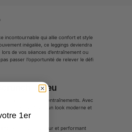
 incontournable qui allie confort et style
ouvement inégalée, ce leggings deviendra
e lors de vos séances d’entraînement ou
as passer l’opportunité de relever le défi
crunch – Bleu
t et style lors de vos entraînements. Avec
e tout en vous offrant un look moderne et
otre 1er
ment
. Son design flatteur et performant