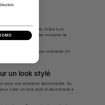
ise à chaque mouvement.
éduction.
lptant
sublime votre silhouette. Grâce à sa
 de fitness intenses ou des moments de
ROMO
performances sans aucune contrainte. En
ifs sportifs.
r un look stylé
aison pour une ambiance décontractée. Sa
pour créer un look stylé et décontracté à