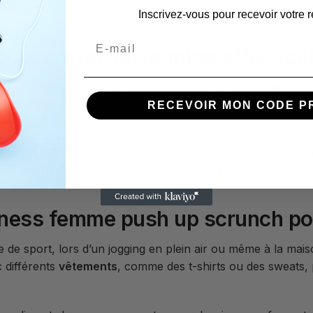
re silhouette, vous permettant de vous sentir belle et à l’a
Inscrivez-vous pour recevoir votre r
ouette avec un legging effet scu
os courbes féminines, vous offrant un effet
sculptant
qui 
rs de vos activités sportives, que ce soit pour des séances
RECEVOIR MON CODE P
effort, ce qui vous permettra de vous concentrer sur vos 
otre
confiance
en vous, essentielle pour atteindre vos object
tness femme push up scrunch pou
le de sport, lors d’un jogging en plein air ou même à la m
 différents
vêtements
, comme des t-shirts ou des sweats, 