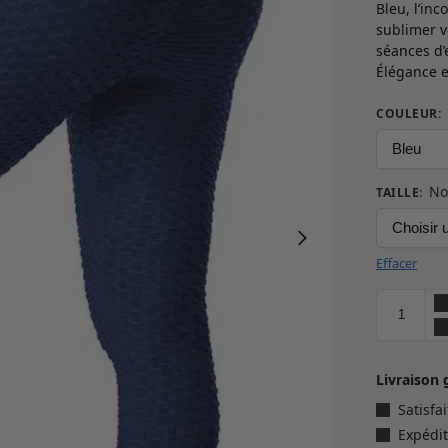
Bleu, l’inc
sublimer v
séances d
Élégance e
COULEUR
:
No
TAILLE
:
Effacer
Livraison 
Satisf
Expédit