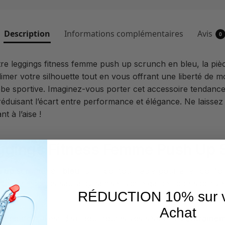
Description
Informations complémentaires
Avis
0
re leggings fitness femme push up scrunch en bleu, la pièce
mer votre silhouette tout en vous offrant une liberté de m
obe sportive. Imaginez-vous porter cet accessoire tendanc
uisant l’écart entre performance et élégance. Ne laissez p
t à l’aise !
ggings Fitness Femme Push Up S
h up
scrunch en
bleu
, un incontournable pour allier confor
nte, ce leggings saura dynamiser votre garde-robe sportiv
RÉDUCTION 10% sur v
Achat
onfort, il est idéal pour toutes vos séances d’
entraine