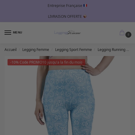
Entreprise Française
LIVRAISON OFFERTE
MENU
0
Accueil
Legging Femme
Legging Sport Femme
Legging Running Femme
/
/
/
-10% Code PROMO10 jusqu'a la fin du mois