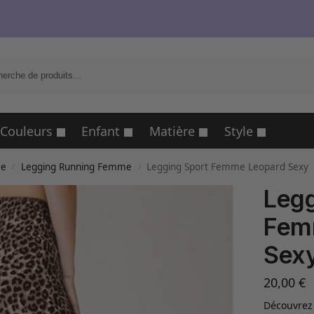
R
Couleurs
Enfant
Matière
Style
me
Legging Running Femme
Legging Sport Femme Leopard Sexy
/
/
Legg
Fem
Sex
20,00
€
Découvrez 