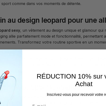
e de sport comme dans vos moments de détente.
n au design leopard pour une allu
eopard sexy
, un vêtement au design unique et glamour qui n
ing allie parfaitement mode et fonctionnalité, permettant a
înements. Transformez votre routine sportive en un moment
sonnalité et votre énergie avec ce
legging sexy
. Grâce à so
sport. Affirmez votre style tout en permettant à votre cor
ec charme.
RÉDUCTION 10% sur v
Achat
 tenue de sport tendance
Inscrivez-vous pour recevoir votre r
ment de sport, il est adaptable à toutes les situations. Que
e vous détendre à la maison, ce legging saura se montrer