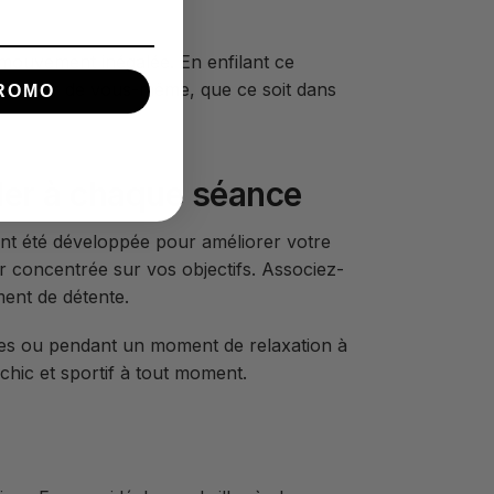
e mouvement inégalée. En enfilant ce
meilleur de vous-même, que ce soit dans
ROMO
ler à chaque séance
ent été développée pour améliorer votre
r concentrée sur vos objectifs. Associez-
ment de détente.
mies ou pendant un moment de relaxation à
chic et sportif à tout moment.