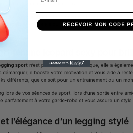
look toujours tendance et décontracté.
flatter votre silhouette tout en vous offrant une liberté d
un regain de confiance qui vous encouragera à donner le 
RECEVOIR MON CODE P
rt femme leopard sexy pour bril
egging sport
n’est pas seulement esthétique, elle a égalem
émarquer, il booste votre motivation et vous aide à reste
oks différents, que ce soit pour un entraînement ou un mo
ng lors de vos séances de sport, lors d’une sortie entre a
re parfaitement à votre garde-robe et vous assure un style 
et l’élégance d’un legging stylé