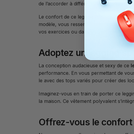
de l’accorder à différents styles pour un 
Le confort de ce legging a été pensé pour 
modèle, vous ressentirez instantanément 
vos exercices ou dans votre quotidien.
Adoptez un legging spo
La conception audacieuse et sexy de ce
l
performance. En vous permettant de vous d
le avec des tops variés pour créer des lo
Imaginez-vous en train de porter ce leggi
la maison. Ce vêtement polyvalent s’intèg
Offrez-vous le confort 