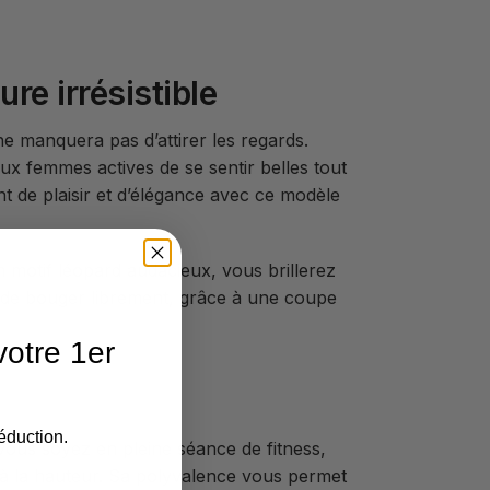
re irrésistible
e manquera pas d’attirer les regards.
ux femmes actives de se sentir belles tout
 de plaisir et d’élégance avec ce modèle
n motif léopard audacieux, vous brillerez
ps de bouger librement, grâce à une coupe
otre 1er
éduction.
 vous soyez en pleine séance de fitness,
 à la hauteur. Sa polyvalence vous permet