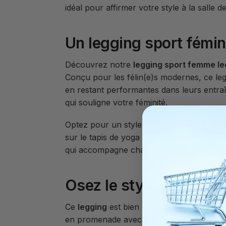
idéal pour affirmer votre style à la sall
Un legging sport fémini
Découvrez notre
legging sport femme l
Conçu pour les félin(e)s modernes, ce legg
en restant performantes dans leurs entra
qui souligne votre féminité.
Optez pour un style qui reflète votre per
sur le tapis de yoga comme à la salle de 
qui accompagne chacun de vos gestes av
Osez le style avec une
Ce
legging
est bien plus qu’un simple vête
en promenade avec des amis ou en train d