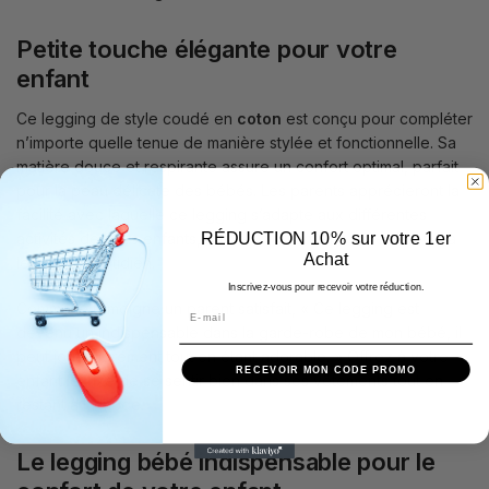
Petite touche élégante pour votre
enfant
Ce legging de style coudé en
coton
est conçu pour compléter
n’importe quelle tenue de manière stylée et fonctionnelle. Sa
matière douce et respirante assure un confort optimal, parfait
pour la peau délicate des bébés. Les parents apprécieront la
facilité avec laquelle ce legging s’adapte aux différentes
RÉDUCTION 10% sur votre 1er
activités de leurs enfants, tout en ajoutant une note de chic à
Achat
leur look quotidien.
Inscrivez-vous pour recevoir votre réduction.
Comme le témoigne un parent satisfait, « Ce legging est
devenu un indispensable dans la garde-robe de mon bébé, il
peut jouer librement tout en étant adorable. » Offrez à votre
RECEVOIR MON CODE PROMO
enfant le luxe de se sentir bien dans ses vêtements tout en
restant à la mode.
Le legging bébé indispensable pour le