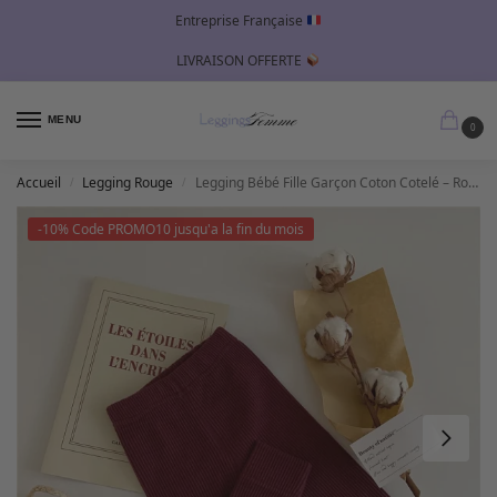
Entreprise Française
LIVRAISON OFFERTE
MENU
0
Accueil
Legging Rouge
Legging Bébé Fille Garçon Coton Cotelé – Rouge
/
/
-10% Code PROMO10 jusqu'a la fin du mois