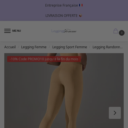
Entreprise Française
LIVRAISON OFFERTE
MENU
0
Accueil
Legging Femme
Legging Sport Femme
Legging Randonnée Femme
/
/
/
-10% Code PROMO10 jusqu'a la fin du mois