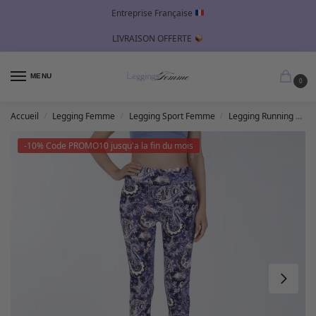
Entreprise Française
LIVRAISON OFFERTE
MENU
0
Accueil
Legging Femme
Legging Sport Femme
Legging Running Femme
/
/
/
-10% Code PROMO10 jusqu'a la fin du mois