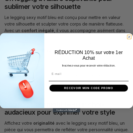
sublimer votre silhouette
Le legging sexy motif bleu est conçu pour mettre en valeur
votre silhouette et sculpter votre corps de manière flatteuse.
Avec un
confort inégalé
, il vous accompagne aisément dans
toutes vos activités, que vous soyez à la salle de gym, en
cours de yoga ou lors d’une sortie décontractée. Ce modèle
est parfaitement
polyvalent
, vous permettant de vous sentir
RÉDUCTION 10% sur votre 1er
bien et à l’aise en toute situation.
Achat
Inscrivez-vous pour recevoir votre réduction.
Grâce à sa conception soigneusement étudiée, ce legging
s’ajuste parfaitement à votre corps, accentuant vos atouts.
Optez pour un vêtement qui allie style et
bien-être
, et qui
saura vous faire briller à chaque pas.
RECEVOIR MON CODE PROMO
Legging sexy motif bleu un choix
audacieux pour exprimer votre style
Affichez votre
originalité
avec le legging sexy motif bleu, un
pièce qui vous permettra de refléter votre personnalité unique.