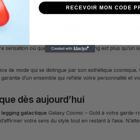
llier style et fonctionnalité sans effort.
RECEVOIR MON CODE P
alité avec le Legging Galaxy Co
ng tendance
Galaxy Cosmic – Gold en créant des looks var
ire sensation où que vous alliez. Ce legging est plus qu’un 
èce de mode qui se distingue par son esthétique cosmique. 
garantie d’un ensemble qui reflète votre personnalité et vo
que dès aujourd’hui
e
legging galactique
Galaxy Cosmic – Gold à votre garde-ro
 d’affirmer votre sens du style tout en restant à l’aise. N’at