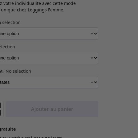
z votre individualité avec cette mode
e unique chez Leggings Femme.
 selection
election
No selection
OM
:
Ajouter au panier
gratuite