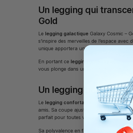
Un legging qui transce
Gold
Le
legging galactique
Galaxy Cosmic – Gold
s’inspire des merveilles de l’espace avec d
unique apportera une touche cosmique à 
En portant ce
legging galactique
, vous i
vous plonge dans une atmosphère où la mo
Un legging polyvalent 
Le
legging confortable
Galaxy Cosmic – Gol
amis. Sa coupe ajustée et sa matière douc
parfait pour toutes vos aventures.
Sa polyvalence en fait un incontournable à