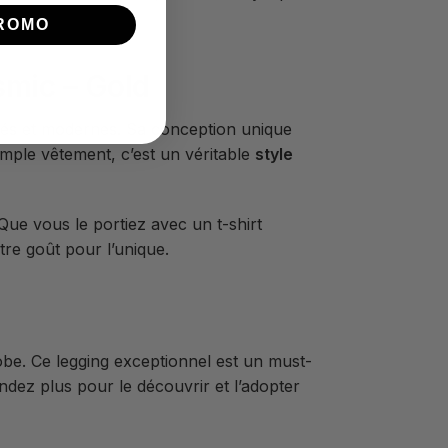
ROMO
smic – Gold
iés et modernes. Sa conception unique
simple vêtement, c’est un véritable
style
Que vous le portiez avec un t-shirt
tre goût pour l’unique.
be. Ce legging exceptionnel est un must-
tendez plus pour le découvrir et l’adopter