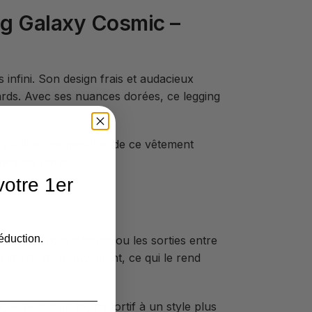
ing Galaxy Cosmic –
 infini. Son design frais et audacieux
egards. Avec ses nuances dorées, ce legging
La sublime composition de ce vêtement
ue
sans pareil.
otre 1er
éduction.
r le sport, la détente ou les sorties entre
a liberté de mouvement, ce qui le rend
ilement d’un look sportif à un style plus