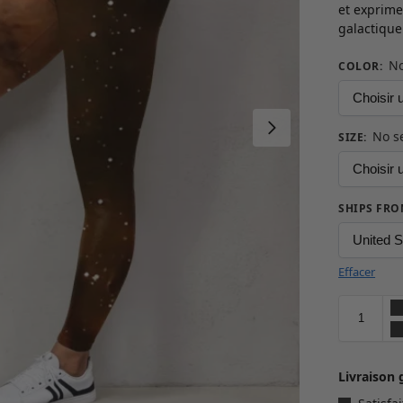
et exprime
galactiqu
No
COLOR
:
No s
SIZE
:
SHIPS FR
Effacer
Livraison 