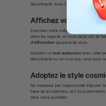
décontracté. Avec ce legging, vous pouvez a
Affichez votre personn
Exprimez votre individualité avec le
leggi
attire les regards, et vous serez sûr de fa
d’affirmation
qui parle de vous.
Adoptez un
look audacieux
avec cette pi
décontracté ou un crop top, vous avez la 
Adoptez le style cosmi
Ne manquez pas l’opportunité d’ajouter l
have de la collection, et il vous permettra
dans votre quotidien.