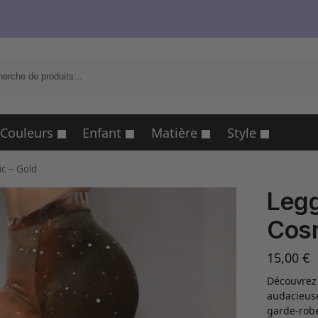
R
Couleurs
Enfant
Matière
Style
c – Gold
Legg
Cosm
15,00
€
Découvrez 
audacieuse 
garde-robe