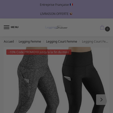
Entreprise Française
LIVRAISON OFFERTE
MENU
0
Accueil
Legging Femme
Legging Court Femme
Legging Court Femme avec Poche
/
/
/
-10% Code PROMO10 jusqu'a la fin du mois