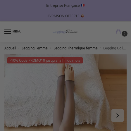
Entreprise Française
LIVRAISON OFFERTE
MENU
0
Accueil
Legging Femme
Legging Thermique femme
Legging Collant Thermique Transparent Femme – Café Style 2
/
/
/
-10% Code PROMO10 jusqu'a la fin du mois