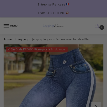
Entreprise Française
LIVRAISON OFFERTE
MENU
0
Accueil
Jegging
Jegging Leggings Femme avec bande – Bleu
/
/
-10% Code PROMO10 jusqu'a la fin du mois