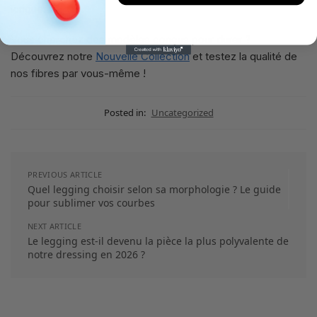
longue.
Vous cherchez des modèles conçus pour durer ?
Découvrez notre
Nouvelle Collection
et testez la qualité de
nos fibres par vous-même !
Posted in:
Uncategorized
PREVIOUS ARTICLE
Quel legging choisir selon sa morphologie ? Le guide
pour sublimer vos courbes
NEXT ARTICLE
Le legging est-il devenu la pièce la plus polyvalente de
notre dressing en 2026 ?