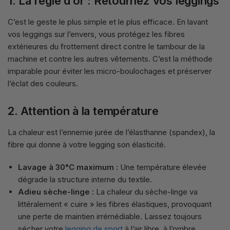
1. La règle d’or : Retournez vos leggings
C’est le geste le plus simple et le plus efficace. En lavant
vos leggings sur l’envers, vous protégez les fibres
extérieures du frottement direct contre le tambour de la
machine et contre les autres vêtements. C’est la méthode
imparable pour éviter les micro-boulochages et préserver
l’éclat des couleurs.
2. Attention à la température
La chaleur est l’ennemie jurée de l’élasthanne (spandex), la
fibre qui donne à votre legging son élasticité.
Lavage à 30°C maximum :
Une température élevée
dégrade la structure interne du textile.
Adieu sèche-linge :
La chaleur du sèche-linge va
littéralement « cuire » les fibres élastiques, provoquant
une perte de maintien irrémédiable. Laissez toujours
sécher votre
legging de sport
à l’air libre, à l’ombre.