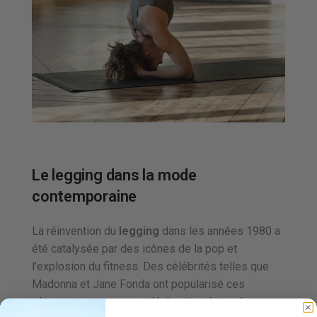
Le legging dans la mode
contemporaine
La réinvention du
legging
dans les années 1980 a
été catalysée par des icônes de la pop et
l’explosion du fitness. Des célébrités telles que
Madonna et Jane Fonda ont popularisé ces
vêtements comme une déclaration de mode