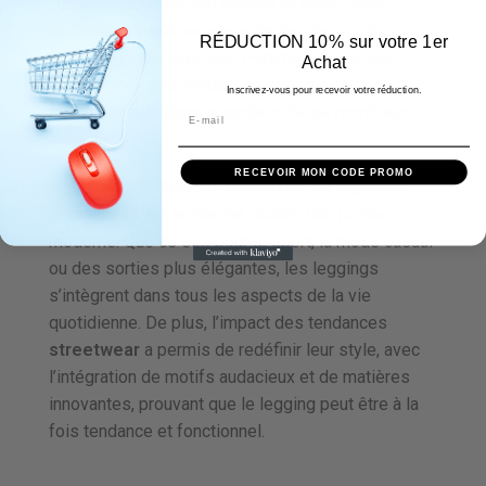
audacieuse, associant confort et style. Cette
décennie a vu l’émergence de leggings colorés,
RÉDUCTION 10% sur votre 1er
souvent portés avec des t-shirts large et des
Achat
vestes en denim, rendant ce vêtement
Inscrivez-vous pour recevoir votre réduction.
incontournable dans la garde-robe de nombreux
individus.
RECEVOIR MON CODE PROMO
Aujourd’hui, la diversité des styles de
leggings
disponibles sur le marché illustre leur portée
moderne. Que ce soit pour le sport, la mode casual
ou des sorties plus élégantes, les leggings
s’intègrent dans tous les aspects de la vie
quotidienne. De plus, l’impact des tendances
streetwear
a permis de redéfinir leur style, avec
l’intégration de motifs audacieux et de matières
innovantes, prouvant que le legging peut être à la
fois tendance et fonctionnel.